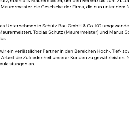
tz, ebenfalls Maurermeister, der den Betrieb bis zum 21. J
n Maurermeister, die Geschicke der Firma, die nun unter de
 das Unternehmen in Schütz Bau GmbH & Co. KG umgewandel
(Maurermeister), Tobias Schütz (Maurermeister) und Marius S
ebs.
wir ein verlässlicher Partner in den Bereichen Hoch-, Tief- s
ge Arbeit die Zufriedenheit unserer Kunden zu gewährleisten
auleistungen an.