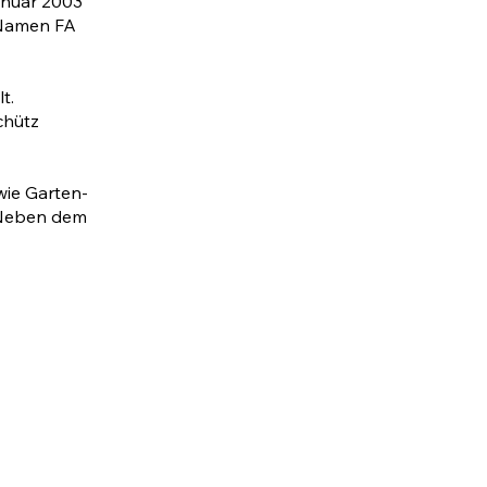
anuar 2003
m Namen FA
t.
chütz
owie Garten-
. Neben dem